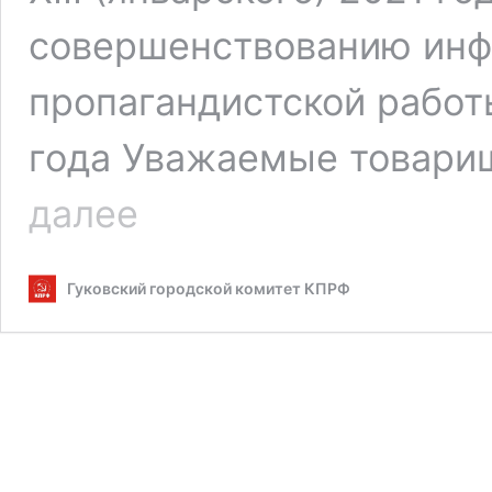
совершенствованию ин
пропагандистской работ
года Уважаемые товарищ
Доклад
далее
секретаря
Ростовского
обкома
Гуковский городской комитет КПРФ
КПРФ
И.Н.
Нестеренко
на
V
Пленуме
Комитета
Ростовского
областного