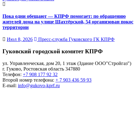
Пока одни обещают — КПРФ помогает: по обращению
жителей дома на улице Шахтёрской, 54 организован покос
территории
Июл 8, 2026
Пресс-служба Гуковского ГК КПРФ
Гуковский городской комитет КПРФ
ул. Управленческая, дом 20, 1 этаж (Здание ООО"Стройгаз")
г. Гуково
,
Ростовская область
347880
Телефон:
+7 908 177 92 32
Второй номер телефона:
+ 7 903 436 59 93
E-mail:
info@gukovo-kprf.ru
Гуковский городской
комитет КПРФ
КОММУНИСТИЧЕСКАЯ ПАРТИЯ РОССИЙСКОЙ