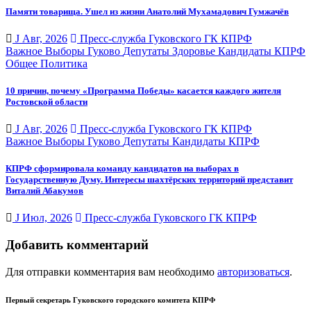
Памяти товарища. Ушел из жизни Анатолий Мухамадович Гумжачёв
J Авг, 2026
Пресс-служба Гуковского ГК КПРФ
Важное
Выборы
Гуково
Депутаты
Здоровье
Кандидаты
КПРФ
Общее
Политика
10 причин, почему «Программа Победы» касается каждого жителя
Ростовской области
J Авг, 2026
Пресс-служба Гуковского ГК КПРФ
Важное
Выборы
Гуково
Депутаты
Кандидаты
КПРФ
КПРФ сформировала команду кандидатов на выборах в
Государственную Думу. Интересы шахтёрских территорий представит
Виталий Абакумов
J Июл, 2026
Пресс-служба Гуковского ГК КПРФ
Добавить комментарий
Для отправки комментария вам необходимо
авторизоваться
.
Первый секретарь Гуковского городского комитета КПРФ