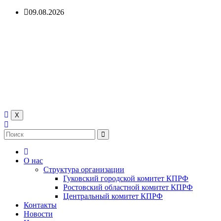
Перейти
09.08.2026
к
содержимому
Гуковский городской
комитет КПРФ
КОММУНИСТИЧЕСКАЯ ПАРТИЯ РОССИЙСКОЙ
ФЕДЕРАЦИИ
X
О нас
Структура организации
Гуковский городской комитет КПРФ
Ростовский областной комитет КПРФ
Центральный комитет КПРФ
Контакты
Новости