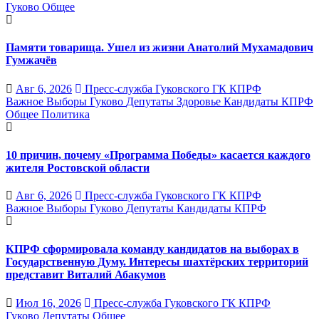
Гуково
Общее
Памяти товарища. Ушел из жизни Анатолий Мухамадович
Гумжачёв
Авг 6, 2026
Пресс-служба Гуковского ГК КПРФ
Важное
Выборы
Гуково
Депутаты
Здоровье
Кандидаты
КПРФ
Общее
Политика
10 причин, почему «Программа Победы» касается каждого
жителя Ростовской области
Авг 6, 2026
Пресс-служба Гуковского ГК КПРФ
Важное
Выборы
Гуково
Депутаты
Кандидаты
КПРФ
КПРФ сформировала команду кандидатов на выборах в
Государственную Думу. Интересы шахтёрских территорий
представит Виталий Абакумов
Июл 16, 2026
Пресс-служба Гуковского ГК КПРФ
Гуково
Депутаты
Общее