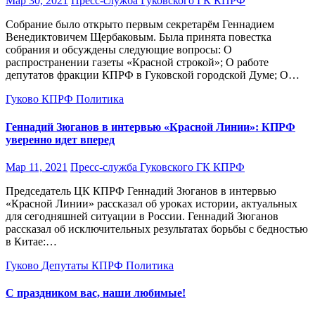
Мар 30, 2021
Пресс-служба Гуковского ГК КПРФ
Собрание было открыто первым секретарём Геннадием
Венедиктовичем Щербаковым. Была принята повестка
собрания и обсуждены следующие вопросы: О
распространении газеты «Красной строкой»; О работе
депутатов фракции КПРФ в Гуковской городской Думе; О…
Гуково
КПРФ
Политика
Геннадий Зюганов в интервью «Красной Линии»: КПРФ
уверенно идет вперед
Мар 11, 2021
Пресс-служба Гуковского ГК КПРФ
Председатель ЦК КПРФ Геннадий Зюганов в интервью
«Красной Линии» рассказал об уроках истории, актуальных
для сегодняшней ситуации в России. Геннадий Зюганов
рассказал об исключительных результатах борьбы с бедностью
в Китае:…
Гуково
Депутаты
КПРФ
Политика
С праздником вас, наши любимые!