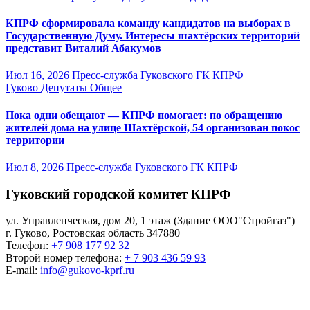
КПРФ сформировала команду кандидатов на выборах в
Государственную Думу. Интересы шахтёрских территорий
представит Виталий Абакумов
Июл 16, 2026
Пресс-служба Гуковского ГК КПРФ
Гуково
Депутаты
Общее
Пока одни обещают — КПРФ помогает: по обращению
жителей дома на улице Шахтёрской, 54 организован покос
территории
Июл 8, 2026
Пресс-служба Гуковского ГК КПРФ
Гуковский городской комитет КПРФ
ул. Управленческая, дом 20, 1 этаж (Здание ООО"Стройгаз")
г. Гуково
,
Ростовская область
347880
Телефон:
+7 908 177 92 32
Второй номер телефона:
+ 7 903 436 59 93
E-mail:
info@gukovo-kprf.ru
Гуковский городской