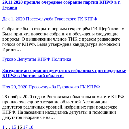
29.11.2020 прошло очередное собрание партии КПРФ в г.
Гуково
Дек 1, 2020
Пресс-служба Гуковского ГК КПРФ
Собрание было открыто первым секретарём Г.В Щербаковым.
Была принята повестка собрания и обсуждены следующие
вопросы: О выдвижении членов ТИК с правом решающего
голоса от КПРФ. Была утверждена кандидатура Комовской
Ирины…
Гуково
Депутаты
КПРФ
Политика
Заседание ассоциации депутатов избранных при поддержке
КПРФ в Ростовской области.
Ноя 29, 2020
Пресс-служба Гуковского ГК КПРФ
28 ноября 2020 года в Ростовском областном комитете КПРФ
прошло очередное заседание областной Ассоциации
депутатов различных уровней, избранных при поддержке
КПРФ. На заседании находились депутаты и помощники
депутатов избранные на…
Навигация
1
…
15
16
17
18