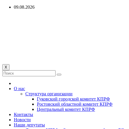
Перейти
09.08.2026
к
содержимому
Гуковский городской
комитет КПРФ
КОММУНИСТИЧЕСКАЯ ПАРТИЯ РОССИЙСКОЙ
ФЕДЕРАЦИИ
X
О нас
Структура организации
Гуковский городской комитет КПРФ
Ростовский областной комитет КПРФ
Центральный комитет КПРФ
Контакты
Новости
Наши депутаты