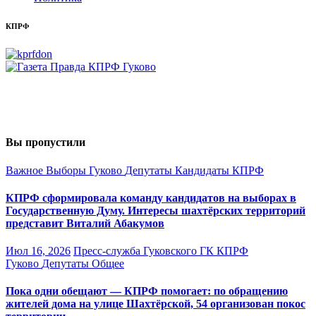
КПРФ
Вы пропустили
Важное
Выборы
Гуково
Депутаты
Кандидаты
КПРФ
КПРФ сформировала команду кандидатов на выборах в
Государственную Думу. Интересы шахтёрских территорий
представит Виталий Абакумов
Июл 16, 2026
Пресс-служба Гуковского ГК КПРФ
Гуково
Депутаты
Общее
Пока одни обещают — КПРФ помогает: по обращению
жителей дома на улице Шахтёрской, 54 организован покос