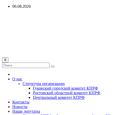
Перейти
06.08.2026
к
содержимому
Гуковский городской
комитет КПРФ
КОММУНИСТИЧЕСКАЯ ПАРТИЯ РОССИЙСКОЙ
ФЕДЕРАЦИИ
X
О нас
Структура организации
Гуковский городской комитет КПРФ
Ростовский областной комитет КПРФ
Центральный комитет КПРФ
Контакты
Новости
Наши депутаты