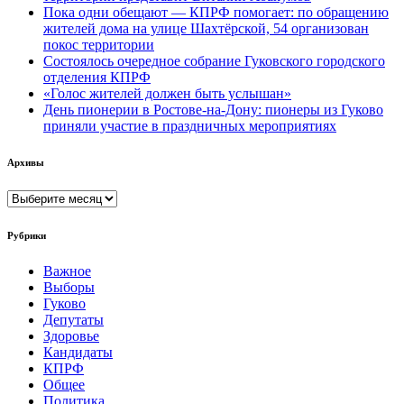
Пока одни обещают — КПРФ помогает: по обращению
жителей дома на улице Шахтёрской, 54 организован
покос территории
Состоялось очередное собрание Гуковского городского
отделения КПРФ
«Голос жителей должен быть услышан»
День пионерии в Ростове-на-Дону: пионеры из Гуково
приняли участие в праздничных мероприятиях
Архивы
Архивы
Рубрики
Важное
Выборы
Гуково
Депутаты
Здоровье
Кандидаты
КПРФ
Общее
Политика