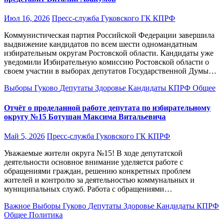
Июл 16, 2026
Пресс-служба Гуковского ГК КПРФ
Коммунистическая партия Российской Федерации завершила
выдвижение кандидатов по всем шести одномандатным
избирательным округам Ростовской области. Кандидаты уже
уведомили Избирательную комиссию Ростовской области о
своем участии в выборах депутатов Государственной Думы…
Выборы
Гуково
Депутаты
Здоровье
Кандидаты
КПРФ
Общее
Отчёт о проделанной работе депутата по избирательному
округу №15 Ботушан Максима Витальевича
Май 5, 2026
Пресс-служба Гуковского ГК КПРФ
Уважаемые жители округа №15! В ходе депутатской
деятельности основное внимание уделяется работе с
обращениями граждан, решению конкретных проблем
жителей и контролю за деятельностью коммунальных и
муниципальных служб. Работа с обращениями…
Важное
Выборы
Гуково
Депутаты
Здоровье
Кандидаты
КПРФ
Общее
Политика