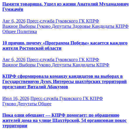
Памяти товарища. Ушел из жизни Анатолий Мухамадович
Гумжачёв
Авг 6, 2026
Пресс-служба Гуковского ГК КПРФ
Важное
Выборы
Гуково
Депутаты
Здоровье
Кандидаты
КПРФ
Общее
Политика
10 причин, почему «Программа Победы» касается каждого
жителя Ростовской области
Авг 6, 2026
Пресс-служба Гуковского ГК КПРФ
Важное
Выборы
Гуково
Депутаты
Кандидаты
КПРФ
КПРФ сформировала команду кандидатов на выборах в
Государственную Думу. Интересы шахтёрских территорий
представит Виталий Абакумов
Июл 16, 2026
Пресс-служба Гуковского ГК КПРФ
Гуково
Депутаты
Общее
Пока одни обещают — КПРФ помогает: по обращению
жителей дома на улице Шахтёрской, 54 организован покос
территории