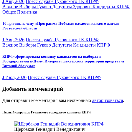
J Авг, 2026
Пресс-служба Гуковского ГК КПРФ
Важное
Выборы
Гуково
Депутаты
Здоровье
Кандидаты
КПРФ
Общее
Политика
10 причин, почему «Программа Победы» касается каждого жителя
Ростовской области
J Авг, 2026
Пресс-служба Гуковского ГК КПРФ
Важное
Выборы
Гуково
Депутаты
Кандидаты
КПРФ
КПРФ сформировала команду кандидатов на выборах в
Государственную Думу. Интересы шахтёрских территорий представит
Виталий Абакумов
J Июл, 2026
Пресс-служба Гуковского ГК КПРФ
Добавить комментарий
Для отправки комментария вам необходимо
авторизоваться
.
Первый секретарь Гуковского городского комитета КПРФ
Щербаков Геннадий Венедиктович