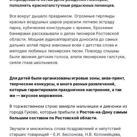
пополнить красногалстучные ряды юных ленинцев.
Все вокруг дышало праздником. Огромные гирлянды
красных воздушных шаров украсили летнюю эстраду
парка, кубические конструкции с яркими, броскими
баннерами рассказывали о делах пионеров Ростовской
области. Мощная аудиоаппаратура доносила до самых
дальних аллей парка знакомые всем с детства слова и
мелодии любимых пионерских песен. Повсюду слышны
были звонкие детские голоса, алели пионерские галстуки,
сияли глаза школьников.
Для детей были организованы игровые зоны, аква-принт,
творческие конкурсы, и много разных развлечений,
которые гарантировали праздничное настроение, а так
же — вкусное мороженое.
В торжественном строю замерли мальчишки и девчонки из
города Гуково, которые прибыли в
Ростов-на-Дону самым
большим составом по Ростовской области.
Звучали и множились слова поздравлений и напутствий
старших товарищей – Е.И. Бессонова, Н.В. Коломейцева,