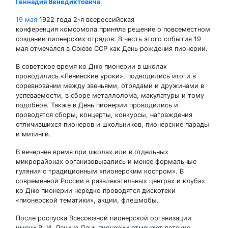
Геннадия Венедиктовича
.
19 мая
1922 года 2-я всероссийская
конференция комсомола приняла решение о повсеместном
создании пионерских отрядов. В честь этого события 19
мая отмечался в Союзе ССР как День рождения пионерии.
В советское время ко Дню пионерии в школах
проводились «Ленинские уроки», подводились итоги в
соревновании между звеньями, отрядами и дружинами в
успеваемости, в сборе металлолома, макулатуры и тому
подобное. Также в День пионерии проводились и
проводятся сборы, концерты, конкурсы, награждения
отличившихся пионеров и школьников, пионерские парады
и митинги.
В вечернее время при школах или в отдельных
микрорайонах организовывались и менее формальные
гуляния с традиционным «пионерским костром». В
современной России в развлекательных центрах и клубах
ко Дню пионерии нередко проводятся дискотеки
«пионерской тематики», акции, флешмобы.
После роспуска Всесоюзной пионерской организации
имени В. И. Ленина День пионерии отмечают детские