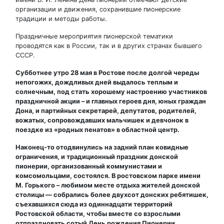
организации и движения, сохранившие пионерские
традиции и методы работы.
Праздничные мероприятия пионерской тематики
проводятся как в России, так и в других странах бывшего
СССР.
Субботнее утро 28 мая в Ростове после долгой череды
непогожих, дождливых дней выдалось теплым и
солнечным, под стать хорошему настроению участников
праздничной акции – и главных героев дня, юных граждан
Дона, и партийных секретарей, депутатов, родителей,
вожатых, сопровождавших мальчишек и девчонок в
поездке из «родных пенатов» в областной центр.
Наконец-то отодвинулись на задний план ковидные
ограничения, и традиционный праздник донской
пионерии, организованный коммунистами и
комсомольцами, состоялся. В ростовском парке имени
М. Горького – любимом месте отдыха жителей донской
столицы — собрались более двухсот донских ребятишек,
съехавшихся сюда из одиннадцати территорий
Ростовской области, чтобы вместе со взрослыми
отпраздновать сотый День рождения Пионерии,