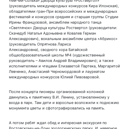
«Ми-ми-солька» Дворца культуры «Роствертол»
(руководитель международных конкурсов Кира Илонская),
обладателями гран-При всероссийских и международных
фестивалей и конкурсов средняя и старшая группы Студии
Ирины Французовой, ансамблем народного танца
«Светлячок» Дворца культуры Роствертол (руководители:
Скачедуб Наталья Адоньевна и Ковалев Герман
Александрович), вокальным ансамблем центра «Абрикос»
(руководитель Опрятнова Лариса
Александровна), сводного хора Батайской
общеобразовательной школы №4 (художественный
руководитель – Авилов Андрей Владимирович); а также
исполнителями и чтецами Елизаветой Партека, Маргаритой
Левченко, Анастасией Черномордовой и лауреатом
международных конкурсов Юлией Пивоваровой.
После концерта пионеры организованной колонной
двинулись к памятнику В.И. Ленину, установленному у
входа в парк. Там дети и взрослые возложили к подножию
монумента цветы и сфотографировались на память.
А потом ребят ждал обед и интересная экскурсия по
Ростовскому-на-Дону зоологическому парку. И, наверное,