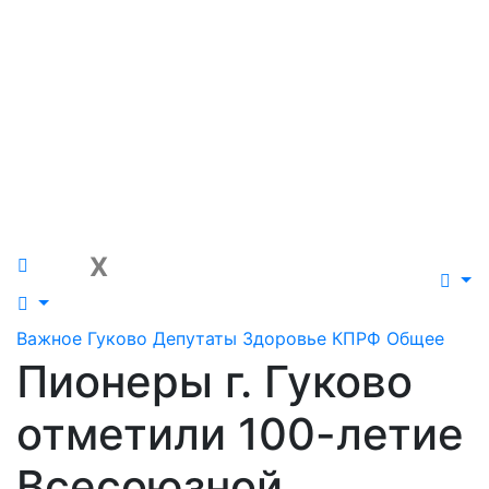
Гуковский
Перейти
к
городской комитет
содержимому
КПРФ
КОММУНИСТИЧЕСКАЯ ПАРТИЯ РОССИЙСКОЙ
ФЕДЕРАЦИИ
X
Важное
Гуково
Депутаты
Здоровье
КПРФ
Общее
Пионеры г. Гуково
отметили 100-летие
Всесоюзной