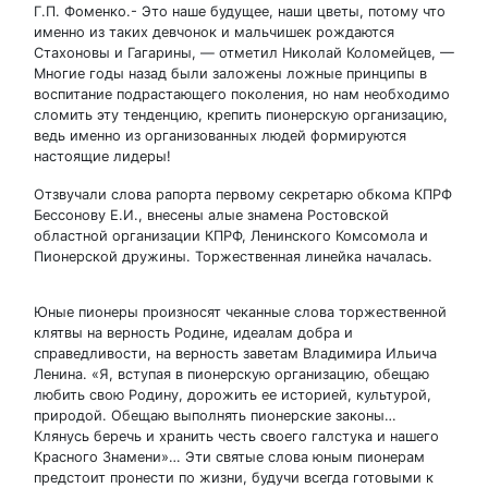
Г.П. Фоменко.- Это наше будущее, наши цветы, потому что
именно из таких девчонок и мальчишек рождаются
Стахоновы и Гагарины, — отметил Николай Коломейцев, —
Многие годы назад были заложены ложные принципы в
воспитание подрастающего поколения, но нам необходимо
сломить эту тенденцию, крепить пионерскую организацию,
ведь именно из организованных людей формируются
настоящие лидеры!
Отзвучали слова рапорта первому секретарю обкома КПРФ
Бессонову Е.И., внесены алые знамена Ростовской
областной организации КПРФ, Ленинского Комсомола и
Пионерской дружины. Торжественная линейка началась.
Юные пионеры произносят чеканные слова торжественной
клятвы на верность Родине, идеалам добра и
справедливости, на верность заветам Владимира Ильича
Ленина. «Я, вступая в пионерскую организацию, обещаю
любить свою Родину, дорожить ее историей, культурой,
природой. Обещаю выполнять пионерские законы…
Клянусь беречь и хранить честь своего галстука и нашего
Красного Знамени»… Эти святые слова юным пионерам
предстоит пронести по жизни, будучи всегда готовыми к