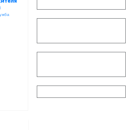
жителя
и
ужба