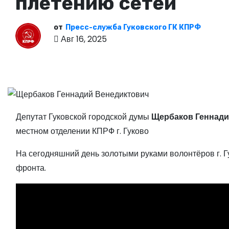
плетению сетей
о
м
от
Пресс-служба Гуковского ГК КПРФ
у
Авг 16, 2025
Депутат Гуковской городской думы
Щербаков Геннади
местном отделении КПРФ г. Гуково
На сегодняшний день золотыми руками волонтёров г. Г
фронта.