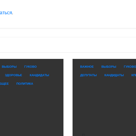
аться
.
ВЫБОРЫ
ГУКОВО
ВАЖНОЕ
ВЫБОРЫ
ГУКОВ
ЗДОРОВЬЕ
КАНДИДАТЫ
ДЕПУТАТЫ
КАНДИДАТЫ
КП
БЩЕЕ
ПОЛИТИКА