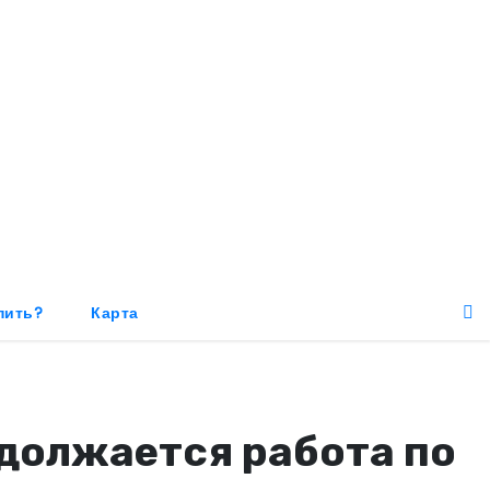
пить?
Карта
должается работа по