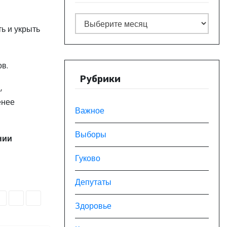
А
ь и укрыть
р
х
и
в.
в
Рубрики
,
ы
енее
Важное
Выборы
нии
Гуково
Депутаты
Здоровье