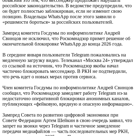
объяснив это тем, что мессенджер продолжает нарушать
российское законодательство. В ведомстве предупредили, что
он будет полностью заблокирован, если не изменит свою
позицию. Владельцы WhatsApp после этого заявили о
«решимости бороться» за российских пользователей.
Зампред комитета Госдумы по информполитике Андрей
Свинцов не исключил, что Роскомнадзор примет решение об
окончательной блокировке WhatsApp до конца 2026 года.
В середине января пользователи Telegram пожаловались на
медленную загрузку видео. Телеканал «Москва 24» утверждал
со ссылкой на источник, что Роскомнадзор якобы начал
частично блокировать мессенджер. В РКН не подтвердили,
что речь идет о новых мерах против сервиса.
Член комитета Госдумы по информполитике Андрей Свинцов
сообщил, что Роскомнадзор замедляет работу Telegram из-за
недостаточно оперативной блокировки анонимных каналов,
публикующих «фейковую, вредную и опасную информацию».
Зампред Совета по развитию цифровой экономики при
Совете Федерации Артем Шейкин в свою очередь заявил, что
запрет на звонки через Telegram и частичное замедление
передачи медиафайлов — часть последовательных мер РКН,