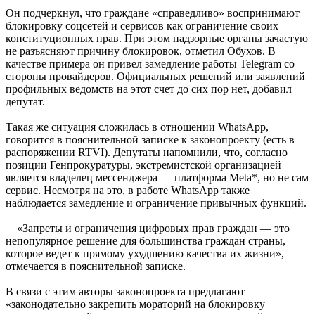
Он подчеркнул, что граждане «справедливо» воспринимают
блокировку соцсетей и сервисов как ограничение своих
конституционных прав. При этом надзорные органы зачастую
не разъясняют причину блокировок, отметил Обухов. В
качестве примера он привел замедление работы Telegram со
стороны провайдеров. Официальных решений или заявлений
профильных ведомств на этот счет до сих пор нет, добавил
депутат.
Такая же ситуация сложилась в отношении WhatsApp,
говорится в пояснительной записке к законопроекту (есть в
распоряжении RTVI). Депутаты напомнили, что, согласно
позиции Генпрокуратуры, экстремистской организацией
является владелец мессенджера — платформа Meta*, но не сам
сервис. Несмотря на это, в работе WhatsApp также
наблюдается замедление и ограничение привычных функций.
«Запреты и ограничения цифровых прав граждан — это
непопулярное решение для большинства граждан страны,
которое ведет к прямому ухудшению качества их жизни», —
отмечается в пояснительной записке.
В связи с этим авторы законопроекта предлагают
«законодательно закрепить мораторий на блокировку