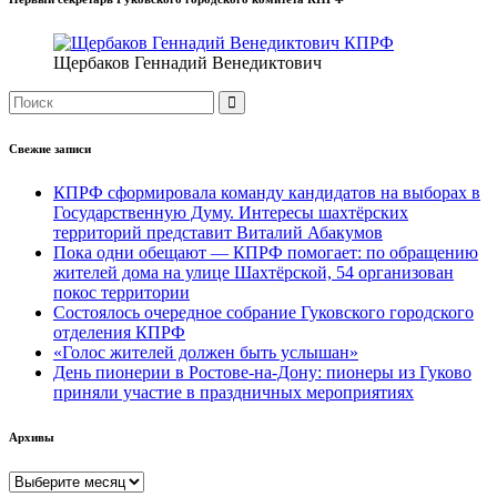
Щербаков Геннадий Венедиктович
Свежие записи
КПРФ сформировала команду кандидатов на выборах в
Государственную Думу. Интересы шахтёрских
территорий представит Виталий Абакумов
Пока одни обещают — КПРФ помогает: по обращению
жителей дома на улице Шахтёрской, 54 организован
покос территории
Состоялось очередное собрание Гуковского городского
отделения КПРФ
«Голос жителей должен быть услышан»
День пионерии в Ростове-на-Дону: пионеры из Гуково
приняли участие в праздничных мероприятиях
Архивы
Архивы