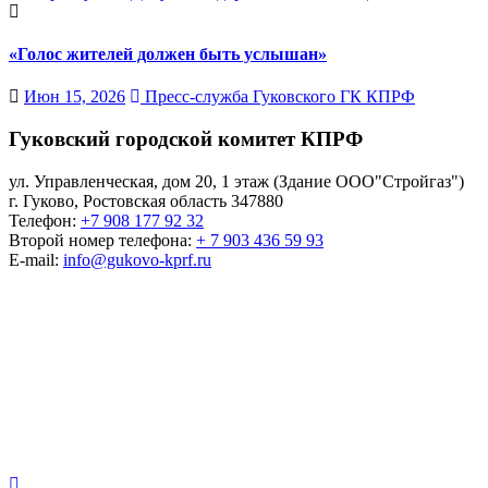
«Голос жителей должен быть услышан»
Июн 15, 2026
Пресс-служба Гуковского ГК КПРФ
Гуковский городской комитет КПРФ
ул. Управленческая, дом 20, 1 этаж (Здание ООО"Стройгаз")
г. Гуково
,
Ростовская область
347880
Телефон:
+7 908 177 92 32
Второй номер телефона:
+ 7 903 436 59 93
E-mail:
info@gukovo-kprf.ru
Гуковский городской
комитет КПРФ
КОММУНИСТИЧЕСКАЯ ПАРТИЯ РОССИЙСКОЙ
ФЕДЕРАЦИИ