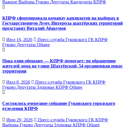
Важное
Выборы
Гуково
Депутаты
Кандидаты
КПРФ
КПРФ сформировала команду кандидатов на выборах в
Государственную Думу. Интересы шахтёрских территорий
представит Виталий Абакумов
Июл 16, 2026
Пресс-служба Гуковского ГК КПРФ
Гуково
Депутаты
Общее
Пока одни обещают — КПРФ помогает: по обращению
жителей дома на улице Шахтёрской, 54 организован покос
территории
Июл 8, 2026
Пресс-служба Гуковского ГК КПРФ
Гуково
Депутаты
Здоровье
КПРФ
Общее
Состоялось очередное собрание Гуковского городского
отделения КПРФ
Июн 29, 2026
Пресс-служба Гуковского ГК КПРФ
Выборы
Гуково
Депутаты
Здоровье
КПРФ
Общее