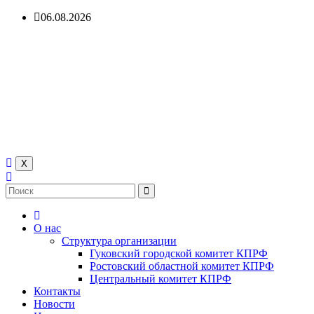
Перейти
06.08.2026
к
содержимому
Гуковский городской
комитет КПРФ
КОММУНИСТИЧЕСКАЯ ПАРТИЯ РОССИЙСКОЙ
ФЕДЕРАЦИИ
X
О нас
Структура организации
Гуковский городской комитет КПРФ
Ростовский областной комитет КПРФ
Центральный комитет КПРФ
Контакты
Новости