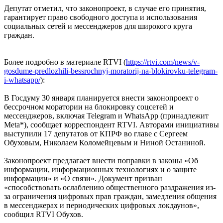
Депутат отметил, что законопроект, в случае его принятия,
гарантирует право свободного доступа и использования
социальных сетей и мессенджеров для широкого круга
граждан.
Более подробно в материале RTVI (
https://rtvi.com/news/v-
gosdume-predlozhili-bessrochnyj-moratorij-na-blokirovku-telegram-
i-whatsapp/
):
В Госдуму 30 января планируется внести законопроект о
бессрочном моратории на блокировку соцсетей и
мессенджеров, включая Telegram и WhatsApp (принадлежит
Meta*), сообщает корреспондент RTVI. Авторами инициативы
выступили 17 депутатов от КПРФ во главе с Сергеем
Обуховым, Николаем Коломейцевым и Ниной Останиной.
Законопроект предлагает внести поправки в законы «Об
информации, информационных технологиях и о защите
информации» и «О связи». Документ призван
«способствовать ослаблению общественного раздражения из-
за ограничения цифровых прав граждан, замедления общения
в мессенджерах и периодических цифровых локдаунов»,
сообщил RTVI Обухов.