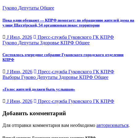
Гуково
Депутаты
Общее
Пока одни обещают — КПРФ помогает: по обращению жителей дома на
улице Шахтёрской, 54 организован покос территории
J Июл, 2026
Пресс-служба Гуковского ГК КПРФ
Гуково
Депутаты
Здоровье
КПРФ
Общее
Состоялось очередное собрание Гуковского городского отделения
КПРФ
J Июн, 2026
Пресс-служба Гуковского ГК КПРФ
Выборы
Гуково
Депутаты
Здоровье
КПРФ
Общее
«Голос жителей должен быть услышан»
J Июн, 2026
Пресс-служба Гуковского ГК КПРФ
Добавить комментарий
Для отправки комментария вам необходимо
авторизоваться
.
Первый секретарь Гуковского городского комитета КПРФ