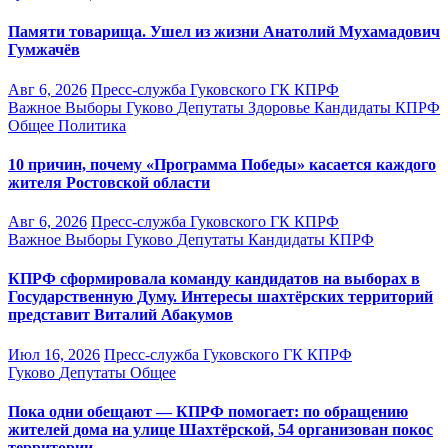
Памяти товарища. Ушел из жизни Анатолий Мухамадович
Гумжачёв
Авг 6, 2026
Пресс-служба Гуковского ГК КПРФ
Важное
Выборы
Гуково
Депутаты
Здоровье
Кандидаты
КПРФ
Общее
Политика
10 причин, почему «Программа Победы» касается каждого
жителя Ростовской области
Авг 6, 2026
Пресс-служба Гуковского ГК КПРФ
Важное
Выборы
Гуково
Депутаты
Кандидаты
КПРФ
КПРФ сформировала команду кандидатов на выборах в
Государственную Думу. Интересы шахтёрских территорий
представит Виталий Абакумов
Июл 16, 2026
Пресс-служба Гуковского ГК КПРФ
Гуково
Депутаты
Общее
Пока одни обещают — КПРФ помогает: по обращению
жителей дома на улице Шахтёрской, 54 организован покос
территории